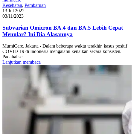
Kesehatan
,
Pembaruan
13 Jul 2022
03/11/2023
Subvarian Omicron BA.4 dan BA.5 Lebih Cepat
Menular? Ini Dia Alasannya
MurniCare, Jakarta - Dalam beberapa waktu terakhir, kasus positif
COVID-19 di Indonesia mengalami kenaikan secara konsisten.
Padahal se...
Lanjutkan membaca