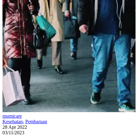
murnicare
Kesehatan
,
Pembaruan
28 Apr 2022
03/11/2023