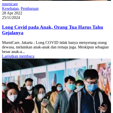
murnicare
Kesehatan
,
Pembaruan
28 Apr 2022
25/11/2024
Long Covid pada Anak, Orang Tua Harus Tahu
Gejalanya
MurniCare, Jakarta - Long COVID tidak hanya menyerang orang
dewasa, melainkan anak-anak dan remaja juga. Meskipun sebagian
besar anak-a...
Lanjutkan membaca