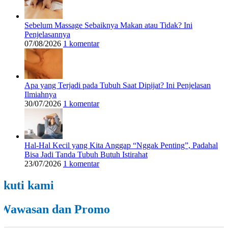
Sebelum Massage Sebaiknya Makan atau Tidak? Ini
Penjelasannya
07/08/2026
1 komentar
Apa yang Terjadi pada Tubuh Saat Dipijat? Ini Penjelasan
Ilmiahnya
30/07/2026
1 komentar
Hal-Hal Kecil yang Kita Anggap “Nggak Penting”, Padahal
Bisa Jadi Tanda Tubuh Butuh Istirahat
23/07/2026
1 komentar
Ikuti kami
Wawasan dan Promo