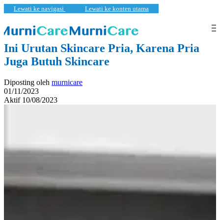
Lewati ke navigasi
Lewati ke konten utama
Kecantikan
,
Pembaruan
Ini Urutan Skincare Pria, Karena Pria
Juga Butuh Skincare
Diposting oleh
murnicare
01/11/2023
Aktif 10/08/2023