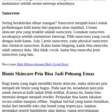
moisturizer setelah serum meresap seluruhnya.
Sunscreen
Sering beraktivitas diluar ruangan? Sunscreen menjadi kunci untuk
perlindungan kulit kamu dari paparan sinar matahari. Urutan
skincare pria yang terakhir adalah sunscreen. Gunakan sunscreen
secukupnya setelah moisturizer meresap. Pilih sunscreen yang cocok
dengan kulit kamu. Ada 2 jenis sunscreen, yaitu physical sunscreen
dan chemical sunscreen. Kalau kamu bingung, kamu bisa mencoba
salah satunya dulu. Jika tidak cocok, kamu bisa mencoba jenis
sunscreen yang lain.
Baca juga
Daki Hilang dengan Body Scrub Kopi
Bisnis Skincare Pria Bisa Jadi Peluang Emas
Bagi kamu yang ingin memiliki bisnis skincare, maka skincare pria
menjadi ide bisnis yang bagus. Pada saat ini, kesadaran para pria
untuk merawat kulit sudah lebih terlihat. Karena itu, kamu bisa
memulai dengan menjadi reseller. Penjualan bisa kamu lakukan
secara online maupun offline. Siapkan hal-hal yang kamu butuhkan,
mulai dari memilih toko dan brand yang terpercaya, siapkan
perangkat seperti handphone atau laptop, ruang penyimpanan