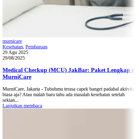
murnicare
Kesehatan
,
Pembaruan
29 Agu 2025
29/08/2025
Medical Checkup (MCU) JakBar: Paket Lengkap di
MurniCare
MurniCare, Jakarta - Tubuhmu terasa capek banget padahal aktivitas
biasa aja? Atau malah baru tahu ada masalah kesehatan setelah
sekian...
Lanjutkan membaca