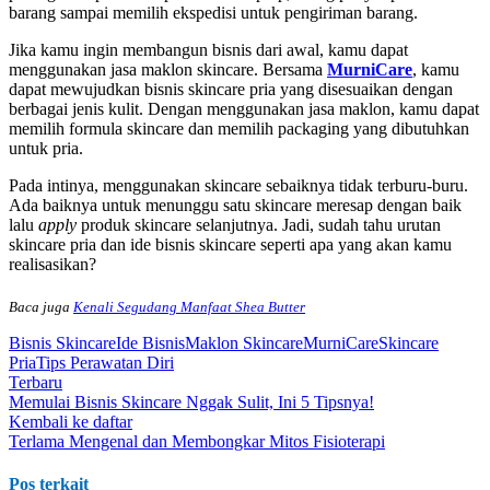
barang sampai memilih ekspedisi untuk pengiriman barang.
Jika kamu ingin membangun bisnis dari awal, kamu dapat
menggunakan jasa maklon skincare. Bersama
MurniCare
, kamu
dapat mewujudkan bisnis skincare pria yang disesuaikan dengan
berbagai jenis kulit. Dengan menggunakan jasa maklon, kamu dapat
memilih formula skincare dan memilih packaging yang dibutuhkan
untuk pria.
Pada intinya, menggunakan skincare sebaiknya tidak terburu-buru.
Ada baiknya untuk menunggu satu skincare meresap dengan baik
lalu
apply
produk skincare selanjutnya. Jadi, sudah tahu urutan
skincare pria dan ide bisnis skincare seperti apa yang akan kamu
realisasikan?
Baca juga
Kenali Segudang Manfaat Shea Butter
Bisnis Skincare
Ide Bisnis
Maklon Skincare
MurniCare
Skincare
Pria
Tips Perawatan Diri
Terbaru
Memulai Bisnis Skincare Nggak Sulit, Ini 5 Tipsnya!
Kembali ke daftar
Terlama
Mengenal dan Membongkar Mitos Fisioterapi
Pos terkait