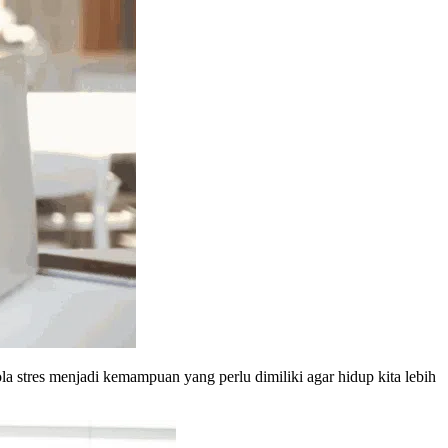
Facial
Filler & Botox
segera
IPL Rejuvenation & Anti-Agin
IPL Hair Removal
Laser Treatment
segera
HIFU
Skin Booster
segera
Hair Growth Treatment
Skincare
Title text example
White Label
OEM/White-Label/Maklon
Salon
Title text example
 stres menjadi kemampuan yang perlu dimiliki agar hidup kita lebih
Hair Salon
Hijab Salon
Manicure & Pedicure