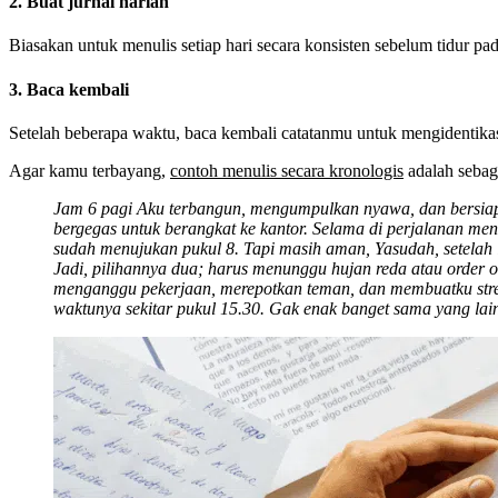
2. Buat jurnal harian
Biasakan untuk menulis setiap hari secara konsisten sebelum tidur pa
3. Baca kembali
Setelah beberapa waktu, baca kembali catatanmu untuk mengidentika
Agar kamu terbayang,
contoh menulis secara kronologis
adalah sebaga
Jam 6 pagi Aku terbangun, mengumpulkan nyawa, dan bersiap 
bergegas untuk berangkat ke kantor. Selama di perjalanan menu
sudah menujukan pukul 8. Tapi masih aman, Yasudah, setelah 
Jadi, pilihannya dua; harus menunggu hujan reda atau order o
menganggu pekerjaan, merepotkan teman, dan membuatku stres 
waktunya sekitar pukul 15.30. Gak enak banget sama yang lai