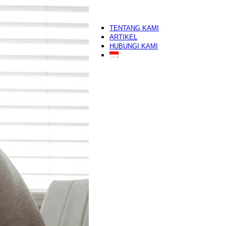
Nail Art
Make Up Artist
segera
Eyelash Extension
TENTANG KAMI
ARTIKEL
HUBUNGI KAMI