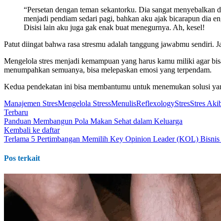
“Persetan dengan teman sekantorku. Dia sangat menyebalkan da
menjadi pendiam sedari pagi, bahkan aku ajak bicarapun dia en
Disisi lain aku juga gak enak buat menegurnya. Ah, kesel!
Patut diingat bahwa rasa stresmu adalah tanggung jawabmu sendiri. 
Mengelola stres menjadi kemampuan yang harus kamu miliki agar bis
menumpahkan semuanya, bisa melepaskan emosi yang terpendam.
Kedua pendekatan ini bisa membantumu untuk menemukan solusi yang 
Manajemen Stres
Mengelola Stress
Menulis
Reflexology
Stres
Stres Aki
Terbaru
Panduan Membangun Pola Makan Sehat dalam Keluarga
Kembali ke daftar
Terlama
5 Pertimbangan Memilih Key Opinion Leader (KOL) Bisnis 
Pos terkait