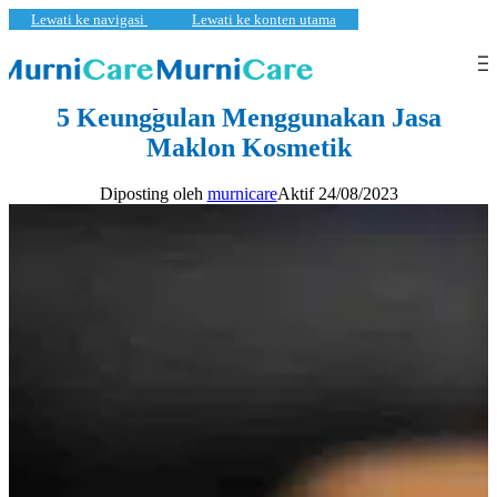
Lewati ke navigasi
Lewati ke konten utama
KECANTIKAN
,
PEMBARUAN
5 Keunggulan Menggunakan Jasa
Maklon Kosmetik
Diposting oleh
murnicare
Aktif 24/08/2023