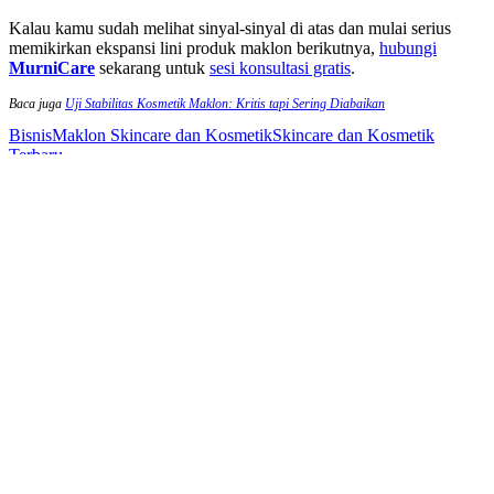
Kalau kamu sudah melihat sinyal-sinyal di atas dan mulai serius
memikirkan ekspansi lini produk maklon berikutnya,
hubungi
MurniCare
sekarang untuk
sesi konsultasi gratis
.
Baca juga
Uji Stabilitas Kosmetik Maklon: Kritis tapi Sering Diabaikan
Bisnis
Maklon Skincare dan Kosmetik
Skincare dan Kosmetik
Terbaru
Harga Jual Produk Maklon yang Kompetitif dan Profitable
Kembali ke daftar
Terlama
Kemasan Maklon Kosmetik: Custom atau Stock, Mana
yang Tepat?
Pos terkait