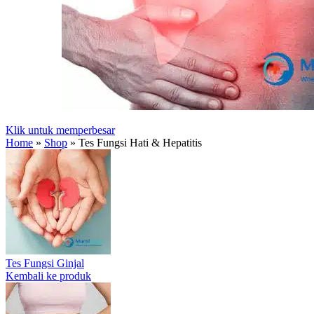
Klik untuk memperbesar
Home
»
Shop
»
Tes Fungsi Hati & Hepatitis
Tes Fungsi Ginjal
Kembali ke produk