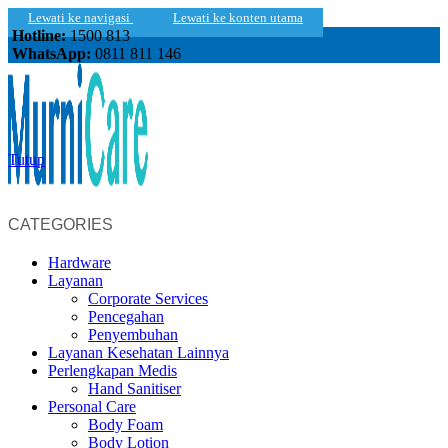
Lewati ke navigasi
Lewati ke konten utama
Hotline:
1500 813
WhatsApp:
0811 811 146
Tutup
CATEGORIES
Hardware
Layanan
Corporate Services
Pencegahan
Penyembuhan
Layanan Kesehatan Lainnya
Perlengkapan Medis
Hand Sanitiser
Personal Care
Body Foam
Body Lotion