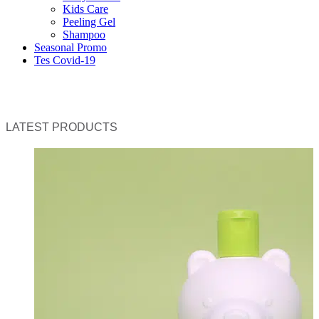
Kids Care
Peeling Gel
Shampoo
Seasonal Promo
Tes Covid-19
LATEST PRODUCTS