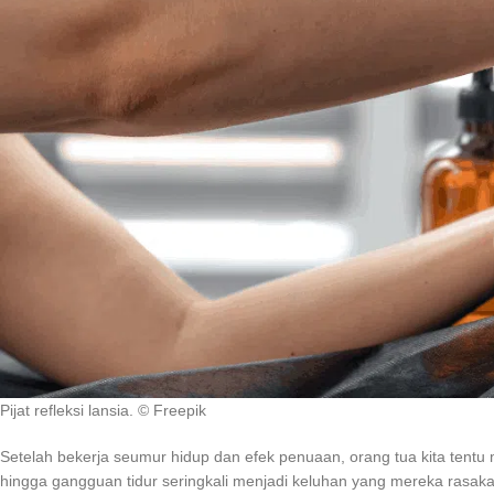
Pijat refleksi lansia. © Freepik
Setelah bekerja seumur hidup dan efek penuaan, orang tua kita tent
hingga gangguan tidur seringkali menjadi keluhan yang mereka rasak