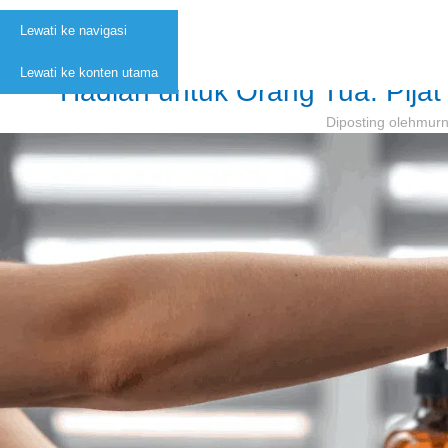
Lewati ke navigasi
KESEJAHTER
Lewati ke konten utama
Hadiah untuk Orang Tua: Pijat 
Diposting oleh
murn