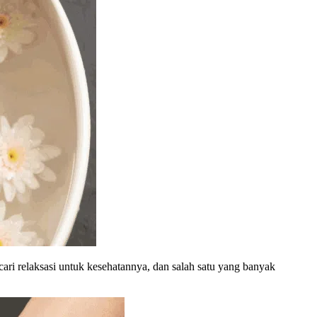
Facial
Filler & Botox
segera
IPL Rejuvenation & Anti-Agin
IPL Hair Removal
Laser Treatment
segera
HIFU
Skin Booster
segera
Hair Growth Treatment
Skincare
Title text example
White Label
OEM/White-Label/Maklon
Salon
Title text example
ari relaksasi untuk kesehatannya, dan salah satu yang banyak
Hair Salon
Hijab Salon
Manicure & Pedicure
Nail Art