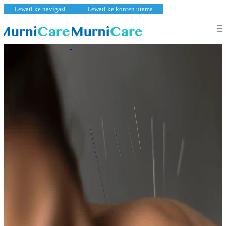
Lewati ke navigasi
Lewati ke konten utama