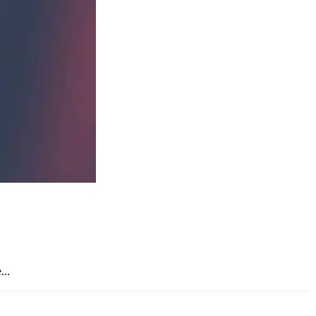
Facial
Filler & Botox
segera
IPL Rejuvenation & Anti-Agin
IPL Hair Removal
Laser Treatment
segera
HIFU
Skin Booster
segera
Hair Growth Treatment
Skincare
Title text example
White Label
OEM/White-Label/Maklon
Salon
Title text example
...
Hair Salon
Hijab Salon
Manicure & Pedicure