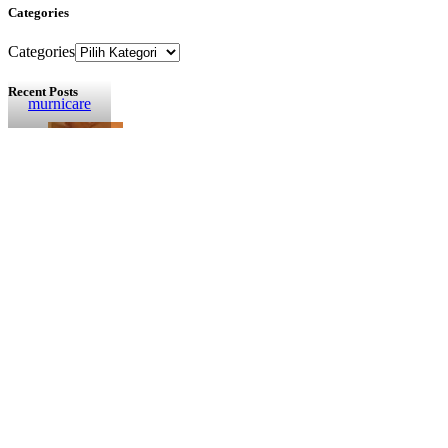
Categories
Categories
Recent Posts
murnicare
Apa yang Terjadi pada Tubuh Saat Dipijat? Ini Penjelasan Ilm
30/07/2026
1 komentar
Hal-Hal Kecil yang Kita Anggap “Nggak Penting”, Padahal Bis
23/07/2026
1 komentar
Kapan Tidak Boleh Pijat? Ini Kondisi yang Perlu Kamu Ketah
17/07/2026
1 komentar