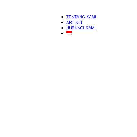
Nail Art
Make Up Artist
segera
Eyelash Extension
TENTANG KAMI
ARTIKEL
HUBUNGI KAMI