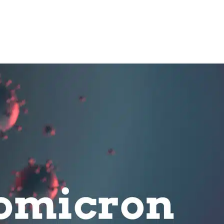
n langkah tepat pencegahannya agar tetap aman terlindungi. Simak di