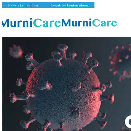
Lewati ke navigasi
Lewati ke konten utama
Rangkuman informasi seputar COVID-19 subvarian Omicron, gejala, da