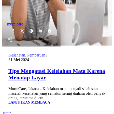
murnicare
Kesehatan
,
Pembaruan
31 Mei 2024
Tips Mengatasi Kelelahan Mata Karena
Menatap Layar
MurniCare, Jakarta - Kelelahan mata menjadi salah satu
masalah kesehatan yang semakin sering dialami oleh banyak
orang, terutama di era...
LANJUTKAN MEMBACA
Tutup