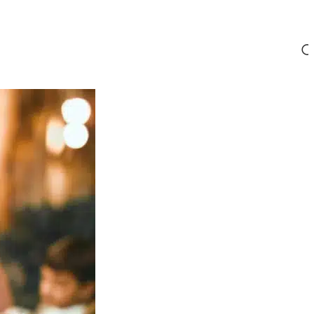
Kesehatan
ound Fit
Zumba
.
Q Test
Stress Potential
Hypnotherapy
SEGERA
SEGERA
Assessment
SEGERA
aser Treatment
HIFU
Skin Booster
Hair Growth
Treatment
SEGERA
SEGERA
EM/White-Label/Maklon