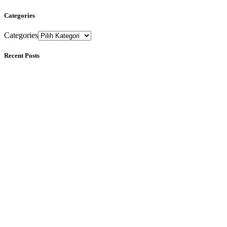
Categories
Categories
Recent Posts
Sebelum Massage Sebaiknya Makan atau Tidak? Ini Penjelasa
07/08/2026
1 komentar
Apa yang Terjadi pada Tubuh Saat Dipijat? Ini Penjelasan Ilm
30/07/2026
1 komentar
Hal-Hal Kecil yang Kita Anggap “Nggak Penting”, Padahal Bis
23/07/2026
1 komentar