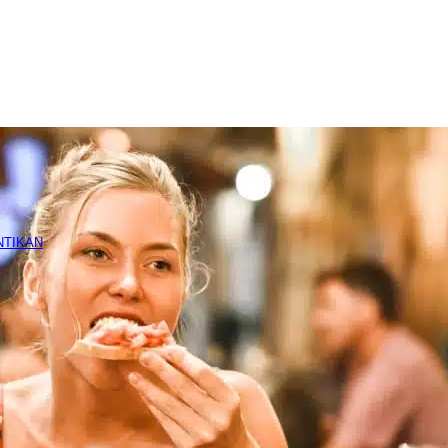
ecantikan
Pelangsingan
 Exercise
oga
Pilates
P
SEGERA
 menetapkan PPKM Jawa-Bali. Simak perkembangan situasinya di sini
aan Psikologis
es Kepribadian
Tes Minat/Bakat
Tes IQ
E
SOON
DISC)
SEGERA
SEGERA
NTIKAN
tetika
acial
Filler & Botox
IPL Rejuvenation
IPL Hair
L
& Anti-Aging
Removal
SEGERA
hite Label
O