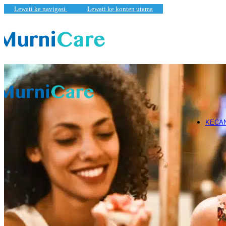
K
Lewati ke navigasi
Lewati ke konten utama
Physical
Y
Dikarenakan kasus COVID-19 yang terus melonjak naik, pemerintah
Pemeriks
T
(
KECA
Klinik Es
F
Skincare
W