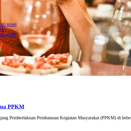
air Salon
Hijab Salon
Manicure & Pedicure
N
NG KAMI
EL
GI KAMI
lama PPKM
anjang Pemberlakuan Pembatasan Kegiatan Masyarakat (PPKM) di beber