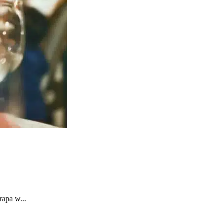
ail Art
Make Up Artist
Eyelash Extension
SEGERA
apa w...