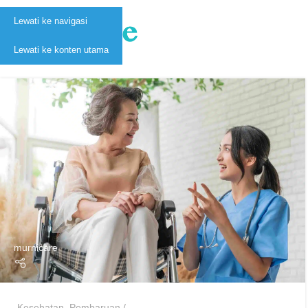
Lewati ke navigasi
Informasi lengkap seputar layanan home care berkualitas dengan duk
Lewati ke konten utama
Simak di sini.
murnicare
Kesehatan
,
Pembaruan