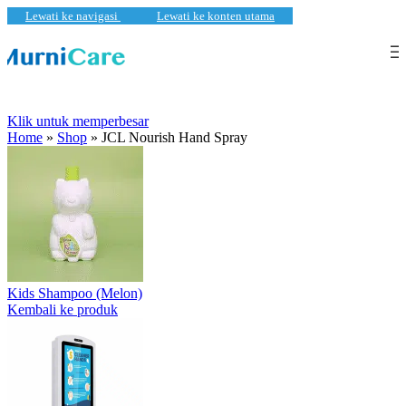
Lewati ke navigasi
Lewati ke konten utama
Klik untuk memperbesar
Home
»
Shop
»
JCL Nourish Hand Spray
Kids Shampoo (Melon)
Kembali ke produk