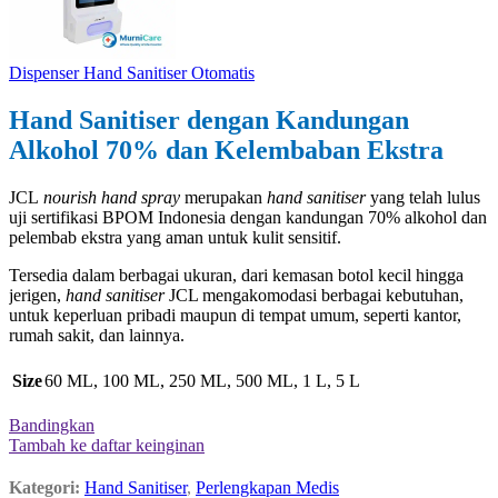
Dispenser Hand Sanitiser Otomatis
Hand Sanitiser dengan Kandungan
Alkohol 70% dan Kelembaban Ekstra
JCL
nourish hand spray
merupakan
hand sanitiser
yang telah lulus
uji sertifikasi BPOM Indonesia dengan kandungan 70% alkohol dan
pelembab ekstra yang aman untuk kulit sensitif.
Tersedia dalam berbagai ukuran, dari kemasan botol kecil hingga
jerigen,
hand sanitiser
JCL mengakomodasi berbagai kebutuhan,
untuk keperluan pribadi maupun di tempat umum, seperti kantor,
rumah sakit, dan lainnya.
Size
60 ML
,
100 ML
,
250 ML
,
500 ML
,
1 L
,
5 L
Bandingkan
Tambah ke daftar keinginan
Kategori:
Hand Sanitiser
,
Perlengkapan Medis