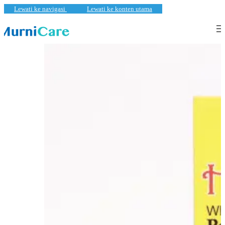
Lewati ke navigasi
Lewati ke konten utama