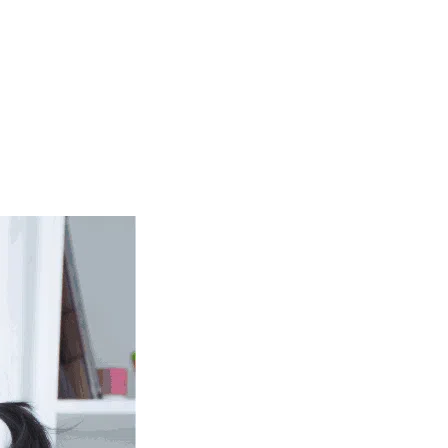
Kesehatan
und Fit
Zumba
 Test
segera
Stress Potential
Hypnotherapy
segera
Assessment
segera
ser
HIFU
Skin
Hair Growth
eatment
segera
Booster
segera
Treatment
M/White-Label/Maklon