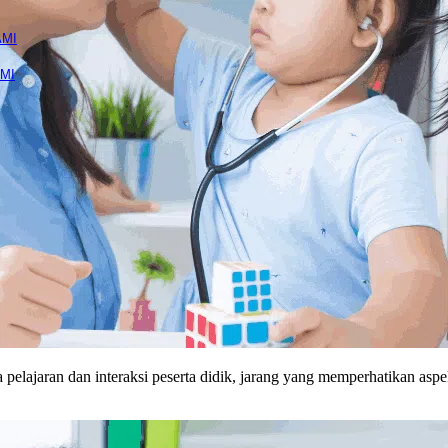
lon
Hijab Salon
Manicure & Pedicure
Nai
AMI
MI
pelajaran dan interaksi peserta didik, jarang yang memperhatikan asp