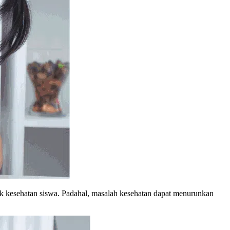
l Art
Make Up Artist
segera
Eyelash Extension
ek kesehatan siswa. Padahal, masalah kesehatan dapat menurunkan