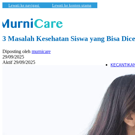
Lewati ke navigasi
Lewati ke konten utama
Kecanti
Physical Exerci
Kesehatan
,
Pembaruan
Yoga
3 Masalah Kesehatan Siswa yang Bisa Dice
Pemeriksaan Ps
Diposting oleh
murnicare
Tes Kep
29/09/2025
(DISC)
Aktif 29/09/2025
KECANTIKA
Klinik Estetika
Facial
Skincare
White L
Salon