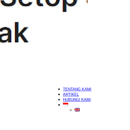
Skin Booster
segera
Hair Growth Treatment
Skincare
White Label
OEM/White-Label/Maklon
Salon
Hair Salon
Hijab Salon
Manicure & Pedicure
Nail Art
Make Up Artist
segera
Eyelash Extension
TENTANG KAMI
ARTIKEL
HUBUNGI KAMI