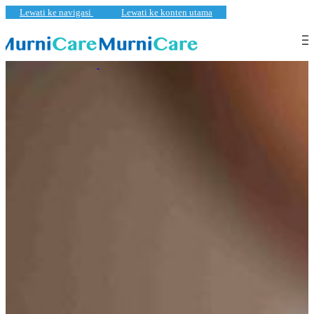
Lewati ke navigasi
Lewati ke konten utama